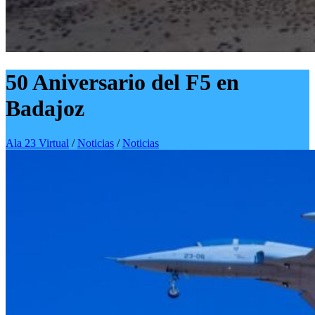
50 Aniversario del F5 en
Badajoz
Ala 23 Virtual
/
Noticias
/
Noticias