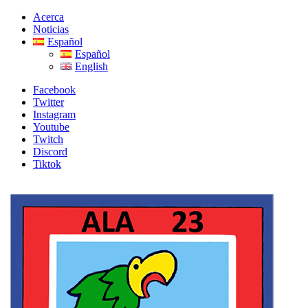
Skip
Skip
Acerca
to
to
Noticias
navigation
content
Español
Español
English
Facebook
Twitter
Instagram
Youtube
Twitch
Discord
Tiktok