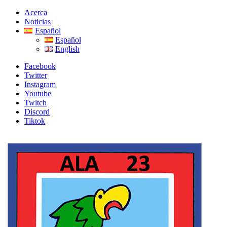
Skip
Skip
Acerca
to
to
Noticias
navigation
content
Español
Español
English
Facebook
Twitter
Instagram
Youtube
Twitch
Discord
Tiktok