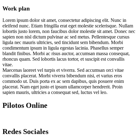
Work plan
Lorem ipsum dolor sit amet, consectetur adipiscing elit. Nunc in
eleifend nunc. Etiam fringilla erat eget molestie scelerisque. Nullam
lobortis justo lorem, non faucibus dolor molestie sit amet. Donec nec
sapien non nisl dictum pulvinar ac sed metus. Pellentesque cursus
ligula nec mauris ultricies, sed tincidunt sem bibendum. Morbi
condimentum ipsum in ligula egestas lacinia. Phasellus semper
blandit finibus. Morbi ac risus auctor, accumsan massa consequat,
rhoncus quam. Sed lobortis lacus tortor, et suscipit est convallis
vitae.
Maecenas laoreet vel turpis et viverra. Sed accumsan orci vitae
convallis placerat. Morbi viverra bibendum nisi, et varius eros
commodo ut. Duis porta ex ac sem dapibus, quis posuere enim
placerat. Nam eget justo et ipsum ullamcorper hendrerit. Proin
sapien mauris, ultricies a consequat sed, luctus vel leo.
Pilotos Online
Redes Sociales